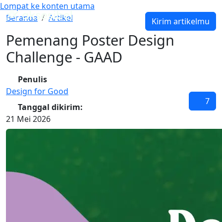
Lompat ke konten utama
Pemenang Poster Design Challenge - GAAD
Beranda
Artikel
Kirim artikelmu
Pemenang Poster Design
Challenge - GAAD
Penulis
Design for Good
7
Tanggal dikirim:
21 Mei 2026