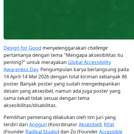
Design for Good
menyelenggarakan
challenge
pertamanya dengan tema "Mengapa aksesibilitas itu
penting?" untuk merayakan
Global Accessibility
Awareness Day
. Pengumpulan karya berlangsung pada
14 April-14 Mei 2026 dengan total kiriman sebanyak 86
poster. Banyak poster yang sudah mengedepankan
desain yang aksesibel, namun ada juga poster yang
sama sekali tidak sesuai dengan tema
aksesibilitas/disabilitas.
Pemilihan pemenang dilakukan oleh tim juri yang
terdiri dari
Anggun
(Koordinator
Aksesibel
),
Rifat
(Founder
Radikal Studio
) dan Zo (Founder
Accessible