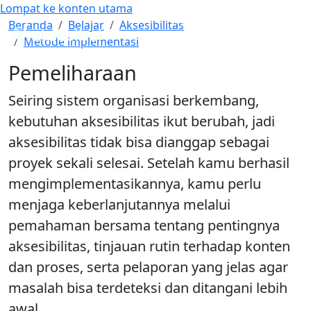
Lompat ke konten utama
Cari
Mode Warna
Pemeliharaan
Beranda
Belajar
Aksesibilitas
Metode implementasi
Panduan WCAG Indonesia
Pemeliharaan
Seiring sistem organisasi berkembang,
kebutuhan aksesibilitas ikut berubah, jadi
aksesibilitas tidak bisa dianggap sebagai
proyek sekali selesai. Setelah kamu berhasil
mengimplementasikannya, kamu perlu
menjaga keberlanjutannya melalui
pemahaman bersama tentang pentingnya
aksesibilitas, tinjauan rutin terhadap konten
dan proses, serta pelaporan yang jelas agar
masalah bisa terdeteksi dan ditangani lebih
awal.