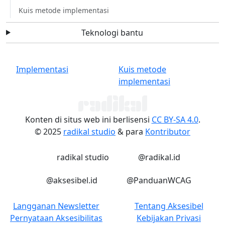
Kuis metode implementasi
Teknologi bantu
Implementasi
Kuis metode
implementasi
Konten di situs web ini berlisensi
CC BY-SA 4.0
.
© 2025
radikal studio
& para
Kontributor
LinkedIn
Instagram
radikal studio
@radikal.id
Instagram
Instagram
@aksesibel.id
@PanduanWCAG
Langganan Newsletter
Tentang Aksesibel
Pernyataan Aksesibilitas
Kebijakan Privasi