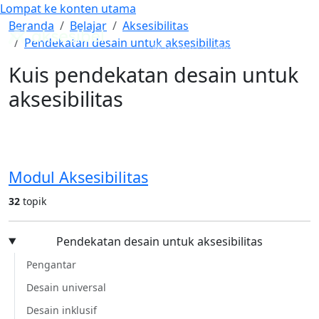
Lompat ke konten utama
Cari
Mode Warna
Kuis pendekatan desain untuk aksesibilitas
Beranda
Belajar
Aksesibilitas
Pendekatan desain untuk aksesibilitas
Panduan WCAG Indonesia
Kuis pendekatan desain untuk
aksesibilitas
Modul Aksesibilitas
32
topik
Pendekatan desain untuk aksesibilitas
Pengantar
Desain universal
Desain inklusif