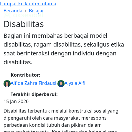
Lompat ke konten utama
Cari
Mode Warna
Disabilitas
Beranda
Belajar
Panduan WCAG Indonesia
Disabilitas
Bagian ini membahas berbagai model
disabilitas, ragam disabilitas, sekaligus etika
saat berinteraksi dengan individu dengan
disabilitas.
Kontributor:
Alfida Zahra Firdausi
Alysia Alfi
Terakhir diperbarui:
15 Jan 2026
Disabilitas terbentuk melalui konstruksi sosial yang
dipengaruhi oleh cara masyarakat merespons
perbedaan kondisi tubuh dan pikiran dalam
masyarakat tertentu. Kapitalisme dan kolonialisme