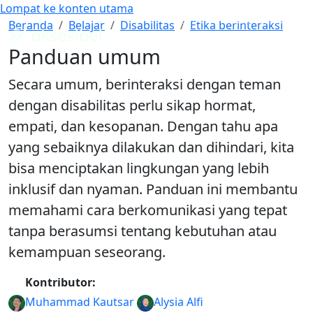
Lompat ke konten utama
Cari
Mode Warna
Panduan umum
Beranda
Belajar
Disabilitas
Etika berinteraksi
Panduan WCAG Indonesia
Panduan umum
Secara umum, berinteraksi dengan teman
dengan disabilitas perlu sikap hormat,
empati, dan kesopanan. Dengan tahu apa
yang sebaiknya dilakukan dan dihindari, kita
bisa menciptakan lingkungan yang lebih
inklusif dan nyaman. Panduan ini membantu
memahami cara berkomunikasi yang tepat
tanpa berasumsi tentang kebutuhan atau
kemampuan seseorang.
Kontributor:
Muhammad Kautsar
Alysia Alfi