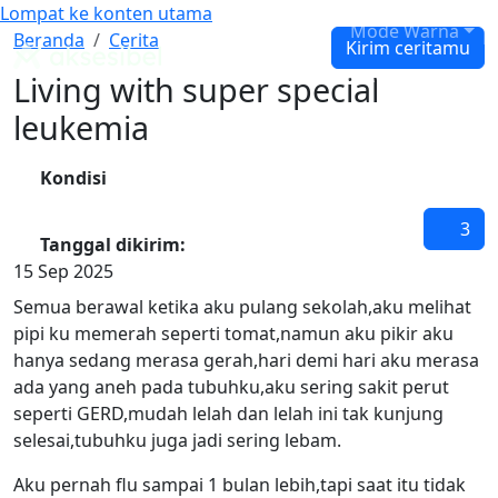
Lompat ke konten utama
Cari
Mode Warna
Living with super special leukemia
Beranda
Cerita
Kirim ceritamu
Panduan WCAG Indonesia
Living with super special
leukemia
Kondisi
Leukimia
3
Tanggal dikirim:
15 Sep 2025
Semua berawal ketika aku pulang sekolah,aku melihat
pipi ku memerah seperti tomat,namun aku pikir aku
hanya sedang merasa gerah,hari demi hari aku merasa
ada yang aneh pada tubuhku,aku sering sakit perut
seperti GERD,mudah lelah dan lelah ini tak kunjung
selesai,tubuhku juga jadi sering lebam.
Aku pernah flu sampai 1 bulan lebih,tapi saat itu tidak