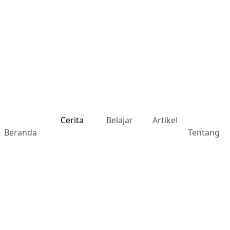
Cerita
Belajar
Artikel
Beranda
Tentang
Cerita tentang diriku
Hidup di antara kejang
dan ketakutan