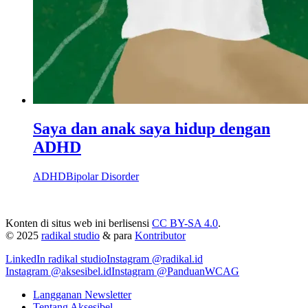
Saya dan anak saya hidup dengan
ADHD
ADHD
Bipolar Disorder
Konten di situs web ini berlisensi
CC BY-SA 4.0
.
© 2025
radikal studio
& para
Kontributor
LinkedIn
radikal studio
Instagram
@radikal.id
Instagram
@aksesibel.id
Instagram
@PanduanWCAG
Langganan Newsletter
Tentang Aksesibel