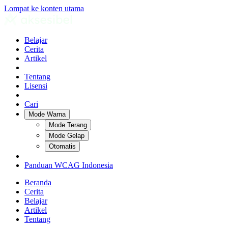
Lompat ke konten utama
Belajar
Cerita
Artikel
Tentang
Lisensi
Cari
Mode Warna
Mode Terang
Mode Gelap
Otomatis
Panduan WCAG Indonesia
Beranda
Cerita
Belajar
Artikel
Tentang