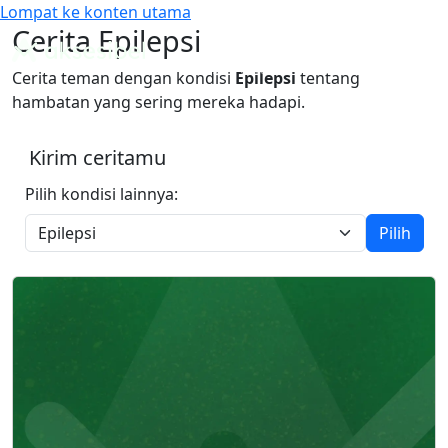
Lompat ke konten utama
Cari
Mode Warna
Cerita Epilepsi
Panduan WCAG Indonesia
Cerita teman dengan kondisi
Epilepsi
tentang
hambatan yang sering mereka hadapi.
Kirim ceritamu
Pilih kondisi lainnya:
Pilih