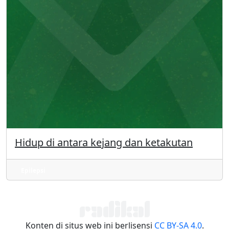
Hidup di antara kejang dan ketakutan
Epilepsi
Konten di situs web ini berlisensi
CC BY-SA 4.0
.