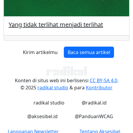
Yang tidak terlihat menjadi terlihat
Kirim artikelmu
Baca semua artikel
Konten di situs web ini berlisensi
CC BY-SA 4.0
.
© 2025
radikal studio
& para
Kontributor
LinkedIn
Instagram
radikal studio
@radikal.id
Instagram
Instagram
@aksesibel.id
@PanduanWCAG
Langganan Newsletter
Tentang Aksesibel