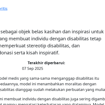
r
Cerita
Artikel
Tentang
Lisensi
Cari
Mod
ritis
ebagai objek belas kasihan dan inspirasi untuk
yang membuat individu dengan disabilitas tetap
 memperkuat stereotip disabilitas, dan
asi serta kisah inspiratif.
Terakhir diperbarui:
07 Sep 2025
odel medis yang sama-sama menganggap disabilitas itu
Perbedaannya, model ini menambahkan moralitas dengan
abilitas dianggap sudah melakukan perbuatan yang mulia
ni membuat individu dengan disabilitas juga sering digam
but mampu mengatasi keterbatasan yang dialaminya. Model 