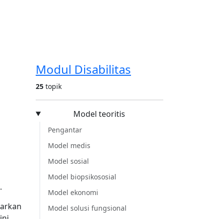
e Warna
Panduan WCAG Indonesia
Modul Disabilitas
25
topik
Model teoritis
Pengantar
Model medis
Model sosial
Model biopsikososial
.
Model ekonomi
barkan
Model solusi fungsional
ini