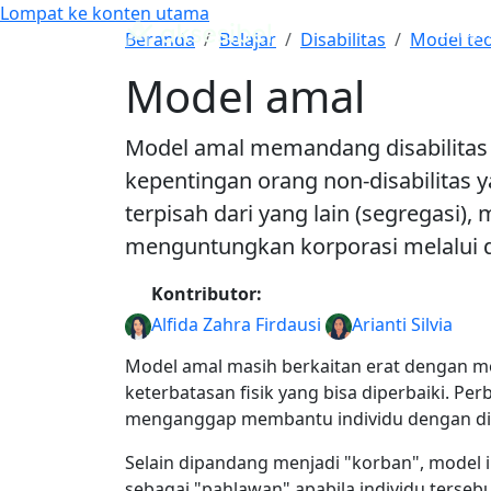
Lompat ke konten utama
Belaja
Model amal
Beranda
Belajar
Disabilitas
Model teo
Model amal
Model amal memandang disabilitas s
kepentingan orang non-disabilitas 
terpisah dari yang lain (segregasi),
menguntungkan korporasi melalui don
Kontributor:
Alfida Zahra Firdausi
Arianti Silvia
Model amal masih berkaitan erat dengan m
keterbatasan fisik yang bisa diperbaiki. 
menganggap membantu individu dengan dis
Selain dipandang menjadi "korban", model i
sebagai "pahlawan" apabila individu terse