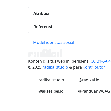
Atribusi
Referensi
Model identitas sosial
Konten di situs web ini berlisensi
CC BY-SA 4
© 2025
radikal studio
& para
Kontributor
LinkedIn
Instagram
radikal studio
@radikal.id
Instagram
Instagram
@aksesibel.id
@PanduanWCAG