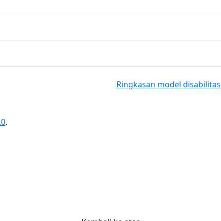
Ringkasan model disabilitas
.0
.