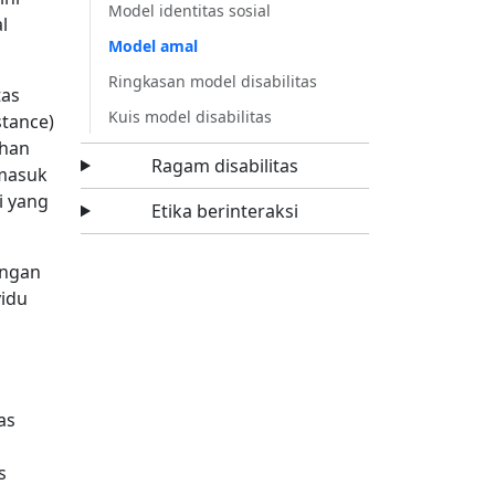
Model identitas sosial
l
Model amal
Ringkasan model disabilitas
tas
Kuis model disabilitas
stance)
ahan
Ragam disabilitas
 masuk
i yang
Etika berinteraksi
engan
vidu
as
s