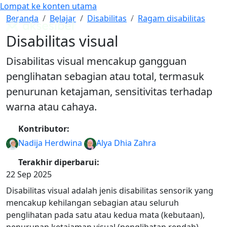
Lompat ke konten utama
Cari
Mode Warna
Disabilitas visual
Beranda
Belajar
Disabilitas
Ragam disabilitas
Panduan WCAG Indonesia
Disabilitas visual
Disabilitas visual mencakup gangguan
penglihatan sebagian atau total, termasuk
penurunan ketajaman, sensitivitas terhadap
warna atau cahaya.
Kontributor:
Nadija Herdwina
Alya Dhia Zahra
Terakhir diperbarui:
22 Sep 2025
Disabilitas visual adalah jenis disabilitas sensorik yang
mencakup kehilangan sebagian atau seluruh
penglihatan pada satu atau kedua mata (kebutaan),
penurunan ketajaman visual (penglihatan rendah),