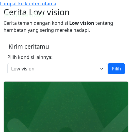
Lompat ke konten utama
Cari
Mode Warna
Cerita Low vision
Panduan WCAG Indonesia
Cerita teman dengan kondisi
Low vision
tentang
hambatan yang sering mereka hadapi.
Kirim ceritamu
Pilih kondisi lainnya:
Pilih