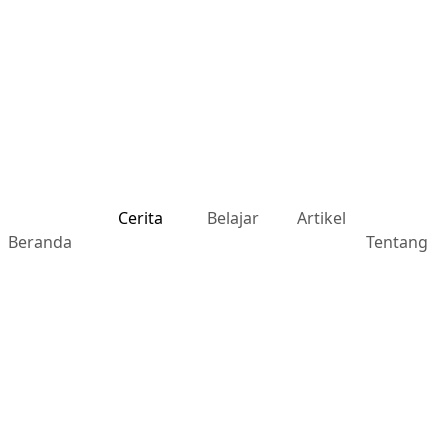
Cerita
Belajar
Artikel
Beranda
Tentang
Menjadi asing di tubuh
sendiri