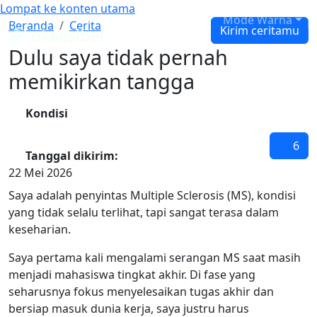
Lompat ke konten utama
Cari
Mode Warna
Dulu saya tidak pernah memikirkan tangga
Beranda
Cerita
Kirim ceritamu
Panduan WCAG Indonesia
Dulu saya tidak pernah
memikirkan tangga
Kondisi
Multiple Sclerosis
6
Tanggal dikirim:
22 Mei 2026
Saya adalah penyintas Multiple Sclerosis (MS), kondisi
yang tidak selalu terlihat, tapi sangat terasa dalam
keseharian.
Saya pertama kali mengalami serangan MS saat masih
menjadi mahasiswa tingkat akhir. Di fase yang
seharusnya fokus menyelesaikan tugas akhir dan
bersiap masuk dunia kerja, saya justru harus