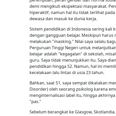
perempuan, peran gender dan norma sosial
demi mengikuti ekspektasi masyarakat. Pe
hiperaktif, namun hal itu tidak terlihat pa
dewasa dan masuk ke dunia kerja.
Sistem pendidikan di Indonesia sering kali
dengan gangguan belajar. Meskipun harus m
melakukan "masking." Nilai saya selalu bagu
Perguruan Tinggi Negeri untuk melanjutka
belajar adalah "kegagalan" di sekolah, mis
guru. Saya tidak menunjukkan itu. Saya di
pendidikan hingga S2. Namun, hal ini memil
kecelakaan lalu lintas di usia 23 tahun.
Bahkan, saat S1, saya sempat dikatakan mem
Disorder) oleh seorang psikolog karena emo
menginternalisasi label itu, hingga akhirny
"pas."
Sebelum berangkat ke Glasgow, Skotlandia