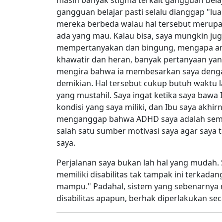
masih banyak stigma terkait gangguan bel
gangguan belajar pasti selalu dianggap "lua
mereka berbeda walau hal tersebut merupaka
ada yang mau. Kalau bisa, saya mungkin jug
mempertanyakan dan bingung, mengapa ana
khawatir dan heran, banyak pertanyaan ya
mengira bahwa ia membesarkan saya denga
demikian. Hal tersebut cukup butuh waktu l
yang mustahil. Saya ingat ketika saya bawa
kondisi yang saya miliki, dan Ibu saya akhi
menganggap bahwa ADHD saya adalah sema
salah satu sumber motivasi saya agar saya t
saya.
Perjalanan saya bukan lah hal yang mudah.
memiliki disabilitas tak tampak ini terkada
mampu." Padahal, sistem yang sebenarnya 
disabilitas apapun, berhak diperlakukan seca