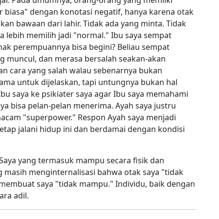
ajar. Pada umumnya, orang-orang yang memliki
r biasa" dengan konotasi negatif, hanya karena otak
n bawaan dari lahir. Tidak ada yang minta. Tidak
a lebih memilih jadi "normal." Ibu saya sempat
k perempuannya bisa begini? Beliau sempat
ng muncul, dan merasa bersalah seakan-akan
n cara yang salah walau sebenarnya bukan
ama untuk dijelaskan, tapi untungnya bukan hal
 Ibu saya ke psikiater saya agar Ibu saya memahami
rnya bisa pelan-pelan menerima. Ayah saya justru
cam "superpower." Respon Ayah saya menjadi
etap jalani hidup ini dan berdamai dengan kondisi
 Saya yang termasuk mampu secara fisik dan
ng masih menginternalisasi bahwa otak saya "tidak
membuat saya "tidak mampu." Individu, baik dengan
ra adil.