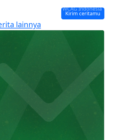
e Warna
Panduan WCAG Indonesia
Kirim ceritamu
rita lainnya