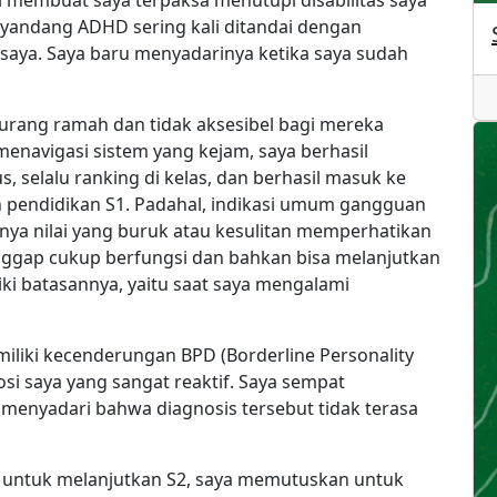
 membuat saya terpaksa menutupi disabilitas saya
nyandang ADHD sering kali ditandai dengan
da saya. Saya baru menyadarinya ketika saya sudah
 kurang ramah dan tidak aksesibel bagi mereka
enavigasi sistem yang kejam, saya berhasil
s, selalu ranking di kelas, dan berhasil masuk ke
n pendidikan S1. Padahal, indikasi umum gangguan
alnya nilai yang buruk atau kesulitan memperhatikan
anggap cukup berfungsi dan bahkan bisa melanjutkan
iki batasannya, yaitu saat saya mengalami
iliki kecenderungan BPD (Borderline Personality
si saya yang sangat reaktif. Saya sempat
a menyadari bahwa diagnosis tersebut tidak terasa
, untuk melanjutkan S2, saya memutuskan untuk