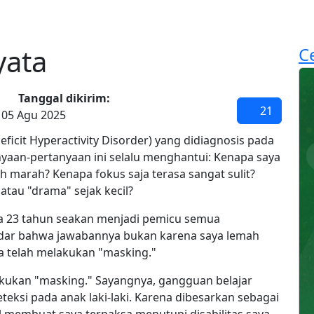
r
Cerita
Artikel
Tentang
Lisensi
Cari
Mod
yata
Ce
Tanggal dikirim:
21
05 Agu 2025
icit Hyperactivity Disorder) yang didiagnosis pada
anyaan-pertanyaan ini selalu menghantui: Kenapa saya
h marah? Kenapa fokus saja terasa sangat sulit?
tau "drama" sejak kecil?
usia 23 tahun seakan menjadi pemicu semua
 sadar bahwa jawabannya bukan karena saya lemah
a telah melakukan "masking."
akukan "masking." Sayangnya, gangguan belajar
eksi pada anak laki-laki. Karena dibesarkan sebagai