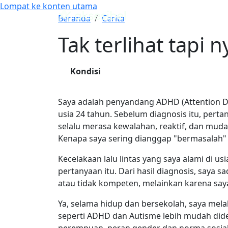
Lompat ke konten utama
Belaja
Tak terlihat tapi nyata
Beranda
Cerita
Tak terlihat tapi n
Kondisi
ADHD
Saya adalah penyandang ADHD (Attention Def
usia 24 tahun. Sebelum diagnosis itu, pert
selalu merasa kewalahan, reaktif, dan muda
Kenapa saya sering dianggap "bermasalah" a
Kecelakaan lalu lintas yang saya alami di 
pertanyaan itu. Dari hasil diagnosis, saya
atau tidak kompeten, melainkan karena say
Ya, selama hidup dan bersekolah, saya mel
seperti ADHD dan Autisme lebih mudah didet